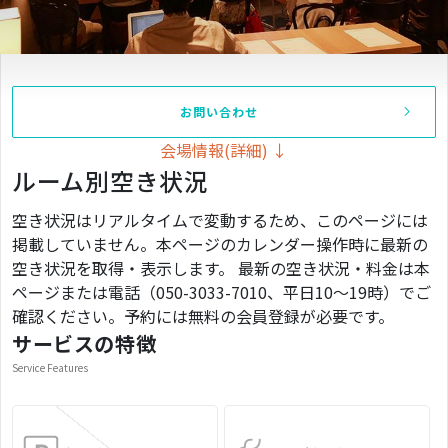
お問い合わせ
会場情報(詳細) ↓
ルーム別空き状況
空き状況はリアルタイムで変動するため、このページには
掲載していません。本ページのカレンダー操作時に最新の
空き状況を取得・表示します。 最新の空き状況・料金は本
ページまたは電話（050-3033-7010、平日10〜19時）でご
確認ください。予約には無料の会員登録が必要です。
サービスの特徴
Service Features