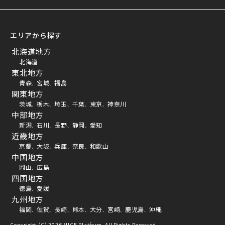
エリアから探す
北海道地方
北海道
東北地方
青森
宮城
福島
、
、
関東地方
茨城
栃木
埼玉
千葉
東京
神奈川
、
、
、
、
、
中部地方
新潟
石川
長野
静岡
愛知
、
、
、
、
近畿地方
京都
大阪
兵庫
奈良
和歌山
、
、
、
、
中国地方
岡山
広島
、
四国地方
徳島
愛媛
、
九州地方
福岡
佐賀
長崎
熊本
大分
宮崎
鹿児島
沖縄
、
、
、
、
、
、
、
Copyright (C) 2026 MICE Platform. All Rights Reserved.