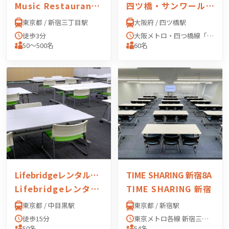
Music Restaurant APEXIA（ミュージックレスラン アペクシア）
四ツ橋・サンワールドビル 1号室
東京都 / 新宿三丁目駅
大阪府 / 四ツ橋駅
徒歩3分
大阪メトロ・四つ橋線「四ツ橋」駅 4番出口より徒歩0分
50〜500名
60名
Lifebridgeレンタル会議室
TIME SHARING 新宿8A
Lifebridgeレンタル会議室
TIME SHARING 新宿
東京都 / 中目黒駅
東京都 / 新宿駅
徒歩15分
東京メトロ各線 新宿三丁目駅 「E2出口」 より徒歩3分 JR線 新宿駅 「東口」 より徒歩6分 西武新宿線 西武新宿駅 「北口」 より徒歩6分 東京メトロ副都心線 東新宿駅 「A1出口」 より徒歩8分
50名
54名