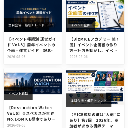
注目会場・最新トレンド
イベント企画
【イベント種類別 運営ガイ
【BizMICEアカデミー 第7
ド Vol.5】周年イベントの
回】イベント企画書の作り
企画・運営ガイド｜記念式
方〜社内を動かし、イベン
典を成功させるポイントと
トを成功へ導く企画書作成
2026-08-06
2026-08-06
は？
のポイント
イベント戦略
注目会場・最新トレンド
【Destination Watch
Vol.6】ラスベガスが世界
【MICE成功の鍵は“人選”に
No.1のMICE都市であり続
あり】第7回 2026年、参
ける理由〜「展示会」を都
2026-08-06
加者が求める講師テーマと