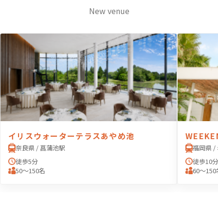
New venue
イリスウォーターテラスあやめ池
WEEKE
奈良県 / 菖蒲池駅
福岡県 /
徒歩5分
徒歩10
50〜150名
60〜15