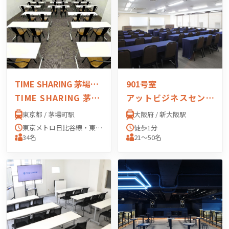
TIME SHARING 茅場町 岡本ビル
901号室
TIME SHARING 茅場町 岡本ビル
アットビジネスセンター PREMIUM 新大阪（正面口駅前）
東京都 / 茅場町駅
大阪府 / 新大阪駅
東京メトロ日比谷線・東西線 茅場町駅 「3番出口」
徒歩1分
34名
21〜50名