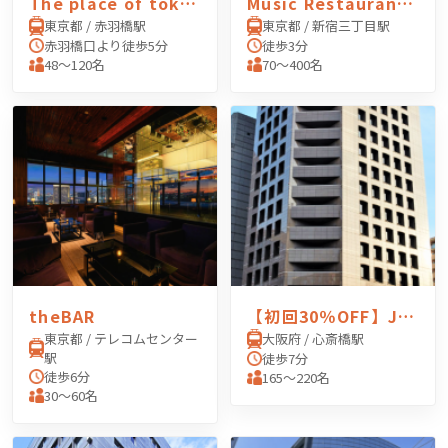
The place of tokyo
Music Restaurant APEXIA（ミュージックレスラン アペクシア）
東京都 / 赤羽橋駅
東京都 / 新宿三丁目駅
赤羽橋口より徒歩5分
徒歩3分
48〜120名
70〜400名
theBAR
【初回30％OFF】JEC日本研修センター 心斎橋（大阪）
東京都 / テレコムセンター
大阪府 / 心斎橋駅
駅
徒歩7分
徒歩6分
165〜220名
30〜60名