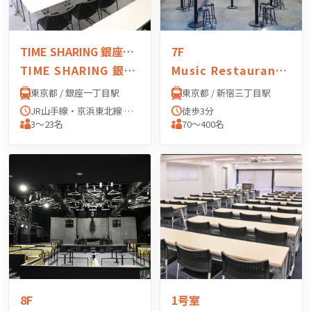
TIME SHARING 銀座一丁目
7F
TIME SHARING 銀座一丁目
Music Restaurant APEXIA（ミュージックレスラン アペクシア）
東京都 / 銀座一丁目駅
東京都 / 新宿三丁目駅
JR山手線・京浜東北線 有楽町駅 「京橋口」 より徒歩7分 東京メトロ有楽町線 銀座一丁目駅 「11番出口」 より徒歩1分 東京メトロ銀座線・丸の内線 銀座駅 「A13出口」 より徒歩4分 東京メトロ日比谷線 東銀座駅 「A2出口」 より徒歩5分 都営浅草線 宝町駅 「A3出口」 より徒歩5分
徒歩3分
3〜23名
70〜400名
8F
1号室