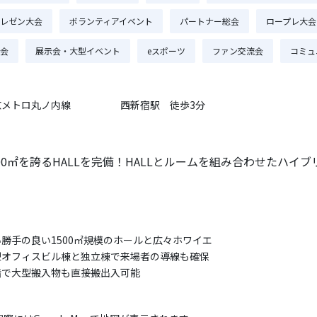
レゼン大会
ボランティアイベント
パートナー総会
ロープレ大会
会
展示会・大型イベント
eスポーツ
ファン交流会
コミュ
京メトロ丸ノ内線
西新宿駅 徒歩3分
500㎡を誇るHALLを完備！HALLとルームを組み合わせたハイ
い勝手の良い1500㎡規模のホールと広々ホワイエ
型オフィスビル棟と独立棟で来場者の導線も確保
階で大型搬入物も直接搬出入可能