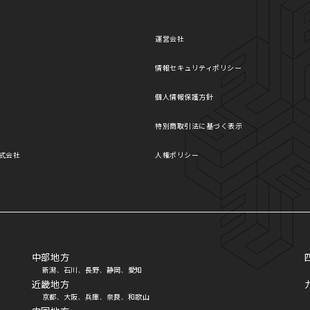
運営会社
情報セキュリティポリシー
個人情報保護方針
特別商取引法に基づく表示
式会社
人権ポリシー
中部地方
新潟
石川
長野
静岡
愛知
、
、
、
、
近畿地方
京都
大阪
兵庫
奈良
和歌山
、
、
、
、