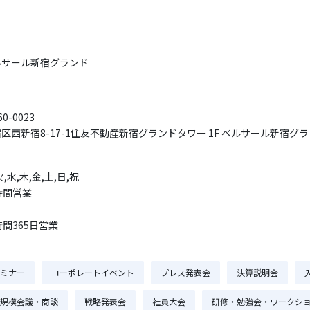
ルサール新宿グランド
0-0023
区西新宿8-17-1住友不動産新宿グランドタワー 1F ベルサール新宿グ
火,水,木,金,土,日,祝
時間営業
時間365日営業
ミナー
コーポレートイベント
プレス発表会
決算説明会
規模会議・商談
戦略発表会
社員大会
研修・勉強会・ワークシ