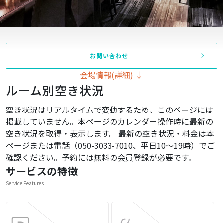
お問い合わせ
会場情報(詳細) ↓
ルーム別空き状況
空き状況はリアルタイムで変動するため、このページには
掲載していません。本ページのカレンダー操作時に最新の
空き状況を取得・表示します。 最新の空き状況・料金は本
ページまたは電話（050-3033-7010、平日10〜19時）でご
確認ください。予約には無料の会員登録が必要です。
サービスの特徴
Service Features