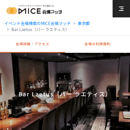
MICE Platform
イベント会場検索のMICE会場マッチ
東京都
Bar Laetus（バー ラエティス）
会場詳細・アクセス
会場の利用規約
Bar Laetus（バー ラエティス）