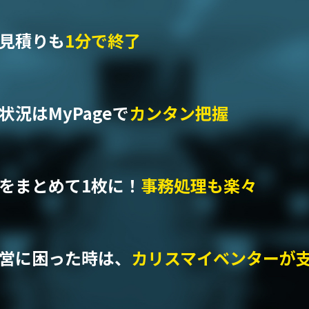
見積りも
1分で終了
況はMyPageで
カンタン把握
をまとめて1枚に！
事務処理も楽々
営に困った時は、
カリスマイベンターが