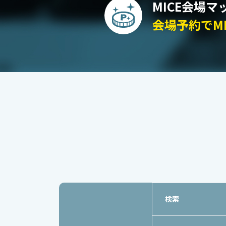
MICE会場
会場予約でM
検索