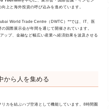
nd Tourism
を中心に、展示会・国際会議・インセン
の向上と海外投資の呼び込みを進めています。
orld Trade Centre（DWTC）**では、IT、医
野の国際展示会が年間を通じて開催されています。
トアップ、金融など幅広い産業へ経済効果を波及させる
中から人を集める
フリカを結ぶハブ空港として機能しています。8時間圏