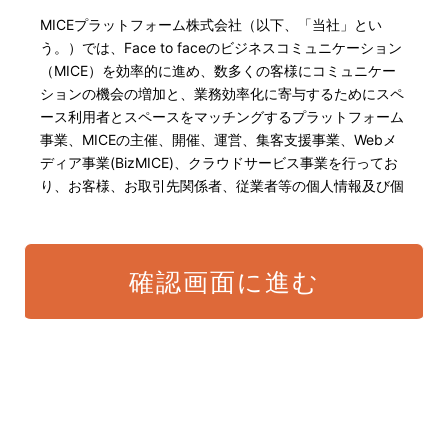
MICEプラットフォーム株式会社（以下、「当社」とい
う。）では、Face to faceのビジネスコミュニケーション
（MICE）を効率的に進め、数多くの客様にコミュニケー
ションの機会の増加と、業務効率化に寄与するためにスペ
ース利用者とスペースをマッチングするプラットフォーム
事業、MICEの主催、開催、運営、集客支援事業、Webメ
ディア事業(BizMICE)、クラウドサービス事業を行ってお
り、お客様、お取引先関係者、従業者等の個人情報及び個
人番号・特定個人情報の保護が重大な責務であると認識し
ております。そこで、個人情報保護理念と自ら定めた行動
規範に基づき、社会的使命を十分に認識し、本人の権利の
確認画面に進む
保護、個人情報に関する法規制等を遵守致します。 また、
以下に示す方針を具現化するための個人情報保護マネジメ
ントシステムを構築し、最新のIT技術の動向、社会的要請
の変化、経営環境の変動等を常に認識しながら、その継続
的改善に、全社を挙げて取り組むことをここに宣言致しま
す。
当社は、適切な個人情報の取得・利用及び提供を