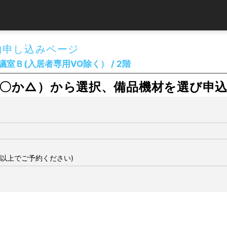
約申し込みページ
室Ｂ(入居者専用VO除く） / 2階
〇か△）から選択、備品機材を選び申
間以上でご予約ください)