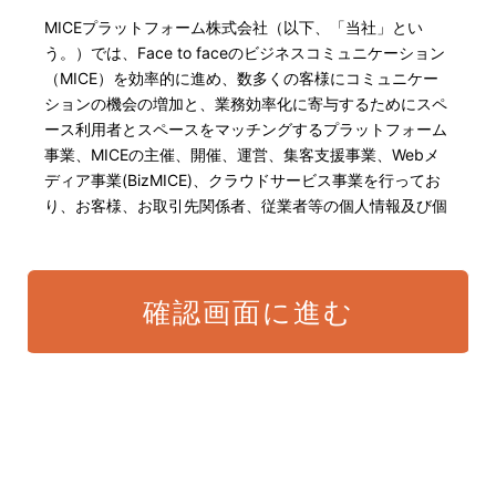
MICEプラットフォーム株式会社（以下、「当社」とい
う。）では、Face to faceのビジネスコミュニケーション
（MICE）を効率的に進め、数多くの客様にコミュニケー
ションの機会の増加と、業務効率化に寄与するためにスペ
ース利用者とスペースをマッチングするプラットフォーム
事業、MICEの主催、開催、運営、集客支援事業、Webメ
ディア事業(BizMICE)、クラウドサービス事業を行ってお
り、お客様、お取引先関係者、従業者等の個人情報及び個
人番号・特定個人情報の保護が重大な責務であると認識し
ております。そこで、個人情報保護理念と自ら定めた行動
規範に基づき、社会的使命を十分に認識し、本人の権利の
確認画面に進む
保護、個人情報に関する法規制等を遵守致します。 また、
以下に示す方針を具現化するための個人情報保護マネジメ
ントシステムを構築し、最新のIT技術の動向、社会的要請
の変化、経営環境の変動等を常に認識しながら、その継続
的改善に、全社を挙げて取り組むことをここに宣言致しま
す。
当社は、適切な個人情報の取得・利用及び提供を