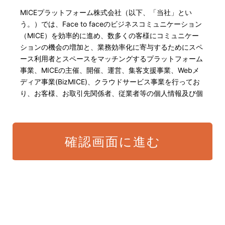
MICEプラットフォーム株式会社（以下、「当社」とい
う。）では、Face to faceのビジネスコミュニケーション
（MICE）を効率的に進め、数多くの客様にコミュニケー
ションの機会の増加と、業務効率化に寄与するためにスペ
ース利用者とスペースをマッチングするプラットフォーム
事業、MICEの主催、開催、運営、集客支援事業、Webメ
ディア事業(BizMICE)、クラウドサービス事業を行ってお
り、お客様、お取引先関係者、従業者等の個人情報及び個
人番号・特定個人情報の保護が重大な責務であると認識し
ております。そこで、個人情報保護理念と自ら定めた行動
規範に基づき、社会的使命を十分に認識し、本人の権利の
確認画面に進む
保護、個人情報に関する法規制等を遵守致します。 また、
以下に示す方針を具現化するための個人情報保護マネジメ
ントシステムを構築し、最新のIT技術の動向、社会的要請
の変化、経営環境の変動等を常に認識しながら、その継続
的改善に、全社を挙げて取り組むことをここに宣言致しま
す。
当社は、適切な個人情報の取得・利用及び提供を