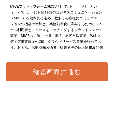
MICEプラットフォーム株式会社（以下、「当社」とい
う。）では、Face to faceのビジネスコミュニケーション
（MICE）を効率的に進め、数多くの客様にコミュニケー
ションの機会の増加と、業務効率化に寄与するためにスペ
ース利用者とスペースをマッチングするプラットフォーム
事業、MICEの主催、開催、運営、集客支援事業、Webメ
ディア事業(BizMICE)、クラウドサービス事業を行ってお
り、お客様、お取引先関係者、従業者等の個人情報及び個
人番号・特定個人情報の保護が重大な責務であると認識し
ております。そこで、個人情報保護理念と自ら定めた行動
規範に基づき、社会的使命を十分に認識し、本人の権利の
確認画面に進む
保護、個人情報に関する法規制等を遵守致します。 また、
以下に示す方針を具現化するための個人情報保護マネジメ
ントシステムを構築し、最新のIT技術の動向、社会的要請
の変化、経営環境の変動等を常に認識しながら、その継続
的改善に、全社を挙げて取り組むことをここに宣言致しま
す。
当社は、適切な個人情報の取得・利用及び提供を