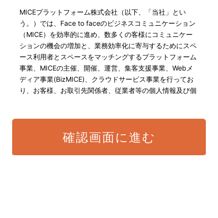
MICEプラットフォーム株式会社（以下、「当社」とい
う。）では、Face to faceのビジネスコミュニケーション
（MICE）を効率的に進め、数多くの客様にコミュニケー
ションの機会の増加と、業務効率化に寄与するためにスペ
ース利用者とスペースをマッチングするプラットフォーム
事業、MICEの主催、開催、運営、集客支援事業、Webメ
ディア事業(BizMICE)、クラウドサービス事業を行ってお
り、お客様、お取引先関係者、従業者等の個人情報及び個
人番号・特定個人情報の保護が重大な責務であると認識し
ております。そこで、個人情報保護理念と自ら定めた行動
規範に基づき、社会的使命を十分に認識し、本人の権利の
確認画面に進む
保護、個人情報に関する法規制等を遵守致します。 また、
以下に示す方針を具現化するための個人情報保護マネジメ
ントシステムを構築し、最新のIT技術の動向、社会的要請
の変化、経営環境の変動等を常に認識しながら、その継続
的改善に、全社を挙げて取り組むことをここに宣言致しま
す。
当社は、適切な個人情報の取得・利用及び提供を