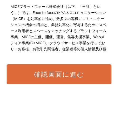
MICEプラットフォーム株式会社（以下、「当社」とい
う。）では、Face to faceのビジネスコミュニケーション
（MICE）を効率的に進め、数多くの客様にコミュニケー
ションの機会の増加と、業務効率化に寄与するためにスペ
ース利用者とスペースをマッチングするプラットフォーム
事業、MICEの主催、開催、運営、集客支援事業、Webメ
ディア事業(BizMICE)、クラウドサービス事業を行ってお
り、お客様、お取引先関係者、従業者等の個人情報及び個
人番号・特定個人情報の保護が重大な責務であると認識し
ております。そこで、個人情報保護理念と自ら定めた行動
規範に基づき、社会的使命を十分に認識し、本人の権利の
確認画面に進む
保護、個人情報に関する法規制等を遵守致します。 また、
以下に示す方針を具現化するための個人情報保護マネジメ
ントシステムを構築し、最新のIT技術の動向、社会的要請
の変化、経営環境の変動等を常に認識しながら、その継続
的改善に、全社を挙げて取り組むことをここに宣言致しま
す。
当社は、適切な個人情報の取得・利用及び提供を