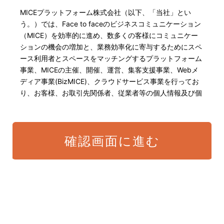
MICEプラットフォーム株式会社（以下、「当社」とい
う。）では、Face to faceのビジネスコミュニケーション
（MICE）を効率的に進め、数多くの客様にコミュニケー
ションの機会の増加と、業務効率化に寄与するためにスペ
ース利用者とスペースをマッチングするプラットフォーム
事業、MICEの主催、開催、運営、集客支援事業、Webメ
ディア事業(BizMICE)、クラウドサービス事業を行ってお
り、お客様、お取引先関係者、従業者等の個人情報及び個
人番号・特定個人情報の保護が重大な責務であると認識し
ております。そこで、個人情報保護理念と自ら定めた行動
規範に基づき、社会的使命を十分に認識し、本人の権利の
確認画面に進む
保護、個人情報に関する法規制等を遵守致します。 また、
以下に示す方針を具現化するための個人情報保護マネジメ
ントシステムを構築し、最新のIT技術の動向、社会的要請
の変化、経営環境の変動等を常に認識しながら、その継続
的改善に、全社を挙げて取り組むことをここに宣言致しま
す。
当社は、適切な個人情報の取得・利用及び提供を