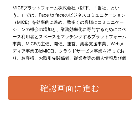
MICEプラットフォーム株式会社（以下、「当社」とい
う。）では、Face to faceのビジネスコミュニケーション
（MICE）を効率的に進め、数多くの客様にコミュニケー
ションの機会の増加と、業務効率化に寄与するためにスペ
ース利用者とスペースをマッチングするプラットフォーム
事業、MICEの主催、開催、運営、集客支援事業、Webメ
ディア事業(BizMICE)、クラウドサービス事業を行ってお
り、お客様、お取引先関係者、従業者等の個人情報及び個
人番号・特定個人情報の保護が重大な責務であると認識し
ております。そこで、個人情報保護理念と自ら定めた行動
規範に基づき、社会的使命を十分に認識し、本人の権利の
確認画面に進む
保護、個人情報に関する法規制等を遵守致します。 また、
以下に示す方針を具現化するための個人情報保護マネジメ
ントシステムを構築し、最新のIT技術の動向、社会的要請
の変化、経営環境の変動等を常に認識しながら、その継続
的改善に、全社を挙げて取り組むことをここに宣言致しま
す。
当社は、適切な個人情報の取得・利用及び提供を