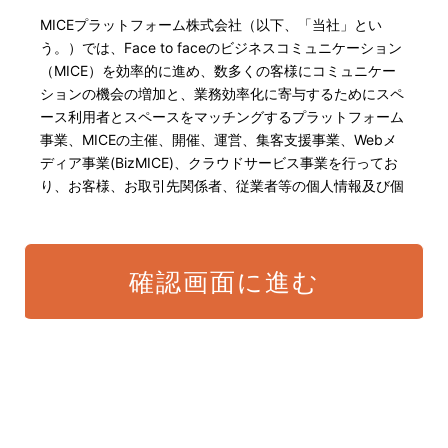
MICEプラットフォーム株式会社（以下、「当社」とい
う。）では、Face to faceのビジネスコミュニケーション
（MICE）を効率的に進め、数多くの客様にコミュニケー
ションの機会の増加と、業務効率化に寄与するためにスペ
ース利用者とスペースをマッチングするプラットフォーム
事業、MICEの主催、開催、運営、集客支援事業、Webメ
ディア事業(BizMICE)、クラウドサービス事業を行ってお
り、お客様、お取引先関係者、従業者等の個人情報及び個
人番号・特定個人情報の保護が重大な責務であると認識し
ております。そこで、個人情報保護理念と自ら定めた行動
規範に基づき、社会的使命を十分に認識し、本人の権利の
確認画面に進む
保護、個人情報に関する法規制等を遵守致します。 また、
以下に示す方針を具現化するための個人情報保護マネジメ
ントシステムを構築し、最新のIT技術の動向、社会的要請
の変化、経営環境の変動等を常に認識しながら、その継続
的改善に、全社を挙げて取り組むことをここに宣言致しま
す。
当社は、適切な個人情報の取得・利用及び提供を