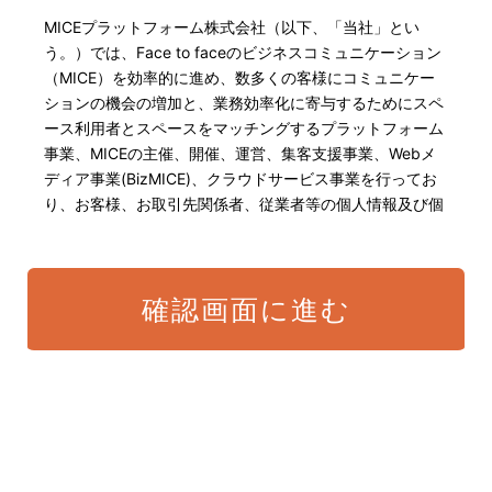
MICEプラットフォーム株式会社（以下、「当社」とい
う。）では、Face to faceのビジネスコミュニケーション
（MICE）を効率的に進め、数多くの客様にコミュニケー
ションの機会の増加と、業務効率化に寄与するためにスペ
ース利用者とスペースをマッチングするプラットフォーム
事業、MICEの主催、開催、運営、集客支援事業、Webメ
ディア事業(BizMICE)、クラウドサービス事業を行ってお
り、お客様、お取引先関係者、従業者等の個人情報及び個
人番号・特定個人情報の保護が重大な責務であると認識し
ております。そこで、個人情報保護理念と自ら定めた行動
規範に基づき、社会的使命を十分に認識し、本人の権利の
確認画面に進む
保護、個人情報に関する法規制等を遵守致します。 また、
以下に示す方針を具現化するための個人情報保護マネジメ
ントシステムを構築し、最新のIT技術の動向、社会的要請
の変化、経営環境の変動等を常に認識しながら、その継続
的改善に、全社を挙げて取り組むことをここに宣言致しま
す。
当社は、適切な個人情報の取得・利用及び提供を