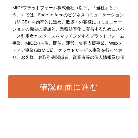
MICEプラットフォーム株式会社（以下、「当社」とい
う。）では、Face to faceのビジネスコミュニケーション
（MICE）を効率的に進め、数多くの客様にコミュニケー
ションの機会の増加と、業務効率化に寄与するためにスペ
ース利用者とスペースをマッチングするプラットフォーム
事業、MICEの主催、開催、運営、集客支援事業、Webメ
ディア事業(BizMICE)、クラウドサービス事業を行ってお
り、お客様、お取引先関係者、従業者等の個人情報及び個
人番号・特定個人情報の保護が重大な責務であると認識し
ております。そこで、個人情報保護理念と自ら定めた行動
規範に基づき、社会的使命を十分に認識し、本人の権利の
確認画面に進む
保護、個人情報に関する法規制等を遵守致します。 また、
以下に示す方針を具現化するための個人情報保護マネジメ
ントシステムを構築し、最新のIT技術の動向、社会的要請
の変化、経営環境の変動等を常に認識しながら、その継続
的改善に、全社を挙げて取り組むことをここに宣言致しま
す。
当社は、適切な個人情報の取得・利用及び提供を