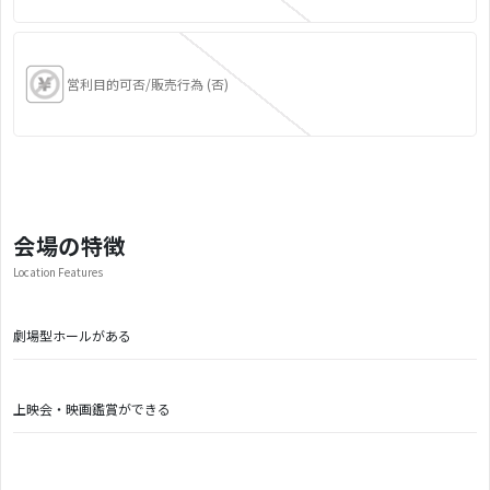
営利目的可否/販売行為 (否)
会場の特徴
Location Features
劇場型ホールがある
上映会・映画鑑賞ができる