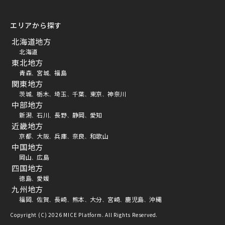
エリアから探す
北海道地方
北海道
東北地方
青森
宮城
福島
、
、
関東地方
茨城
栃木
埼玉
千葉
東京
神奈川
、
、
、
、
、
中部地方
新潟
石川
長野
静岡
愛知
、
、
、
、
近畿地方
京都
大阪
兵庫
奈良
和歌山
、
、
、
、
中国地方
岡山
広島
、
四国地方
徳島
愛媛
、
九州地方
福岡
佐賀
長崎
熊本
大分
宮崎
鹿児島
沖縄
、
、
、
、
、
、
、
Copyright (C) 2026 MICE Platform. All Rights Reserved.