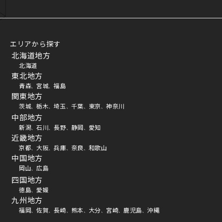
エリアから探す
北海道地方
北海道
東北地方
青森
宮城
福島
、
、
関東地方
茨城
栃木
埼玉
千葉
東京
神奈川
、
、
、
、
、
中部地方
新潟
石川
長野
静岡
愛知
、
、
、
、
近畿地方
京都
大阪
兵庫
奈良
和歌山
、
、
、
、
中国地方
岡山
広島
、
四国地方
徳島
愛媛
、
九州地方
福岡
佐賀
長崎
熊本
大分
宮崎
鹿児島
沖縄
、
、
、
、
、
、
、