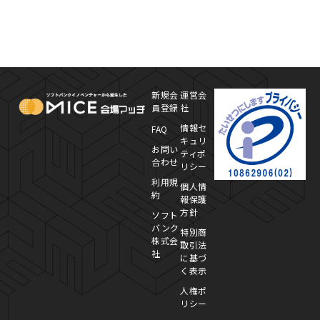
MICE Platform
プ
新規会
運営会
員登録
社
情報セ
FAQ
キュリ
お問い
ティポ
合わせ
リシー
利用規
個人情
約
報保護
方針
ソフト
バンク
特別商
株式会
取引法
社
に基づ
く表示
人権ポ
リシー