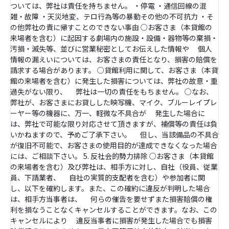
ついては、弊社は責任を持ちません。 ・停電 ・通信回線の混
雑・故障 ・天災地変、テロ行為等の暴動その他の不可抗力 ・そ
の他弊社の責に帰すことのできない事由 ○お客さま（本貸館の
来場者を含む）に起因する劇場内の施設・設備・器物等の棄損・
汚損・滅失等、並びに営業秘密としてお伝えした情報や 個人
情報の漏えいについては、お客さまの責任となり、損害の賠償を
請求する場合があります。 ○貸館利用に関して、お客さま（本貸
館の来場者を含む）に発生した損害については、弊社の故意・重
過失がない限り、 弊社は一切の責任をもちません。 ○なお、
弊社が、お客さまにお貸しした映写機、マイク、ブルーレイプレ
ーヤー等の機器に、万一、軽微な不具合が 発生した場合に
は、弊社で可能な限り対応させて頂きますが、補償等の責任は負
いかねますので、予めご了承下さい。 但し、当該備品の不具合
が復旧不可能で、お客さまの使用目的が達成できなくなった場合
には、ご相談下さい。 5. 反社会的勢力排除 ○お客さま（本貸館
の来場者を含む）及び弊社は、相手方に対し、自社（役員、従業
員、下請業者、 自社の実質的支配者を含む）や参加者に関
し、以下を確約します。また、この確約に違反が判明した場合
は、相手方当事者は、 何らの催告を要せずまた損害賠償の権
利を損なうことなくキャンセルすることができます。なお、この
キャンセルにより 違反当事者に損害が発生した場合でも損害