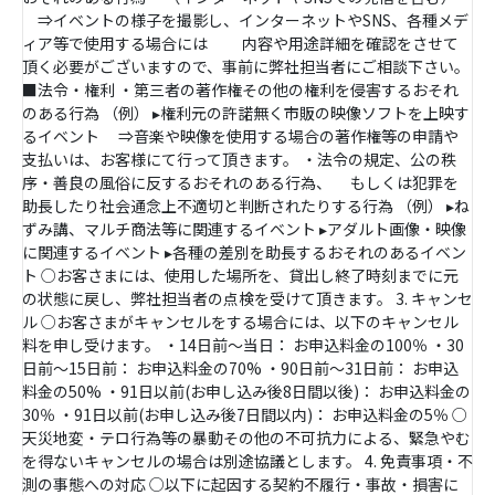
⇒イベントの様子を撮影し、インターネットやSNS、各種メデ
ィア等で使用する場合には 内容や用途詳細を確認をさせて
頂く必要がございますので、事前に弊社担当者にご相談下さい。
■法令・権利 ・第三者の著作権その他の権利を侵害するおそれ
のある行為 （例） ▸権利元の許諾無く市販の映像ソフトを上映す
るイベント ⇒音楽や映像を使用する場合の著作権等の申請や
支払いは、お客様にて行って頂きます。 ・法令の規定、公の秩
序・善良の風俗に反するおそれのある行為、 もしくは犯罪を
助長したり社会通念上不適切と判断されたりする行為 （例） ▸ね
ずみ講、マルチ商法等に関連するイベント ▸アダルト画像・映像
に関連するイベント ▸各種の差別を助長するおそれのあるイベン
ト ○お客さまには、使用した場所を、貸出し終了時刻までに元
の状態に戻し、弊社担当者の点検を受けて頂きます。 3. キャンセ
ル ○お客さまがキャンセルをする場合には、以下のキャンセル
料を申し受けます。 ・14日前～当日： お申込料金の100％ ・30
日前～15日前： お申込料金の70% ・90日前～31日前： お申込
料金の50% ・91日以前(お申し込み後8日間以後)： お申込料金の
30％ ・91日以前(お申し込み後7日間以内)： お申込料金の5％ ○
天災地変・テロ行為等の暴動その他の不可抗力による、緊急やむ
を得ないキャンセルの場合は別途協議とします。 4. 免責事項・不
測の事態への対応 ○以下に起因する契約不履行・事故・損害に