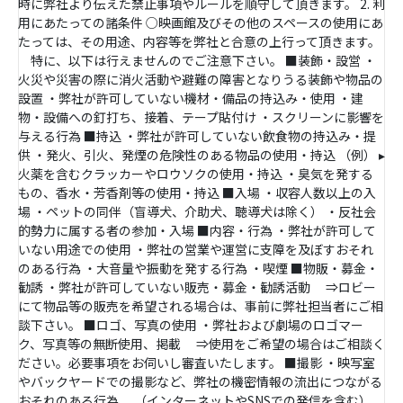
時に弊社より伝えた禁止事項やルールを順守して頂きます。 2. 利
用にあたっての諸条件 ○映画館及びその他のスペースの使用にあ
たっては、その用途、内容等を弊社と合意の上行って頂きます。
特に、以下は行えませんのでご注意下さい。 ■装飾・設営 ・
火災や災害の際に消火活動や避難の障害となりうる装飾や物品の
設置 ・弊社が許可していない機材・備品の持込み・使用 ・建
物・設備への釘打ち、接着、テープ貼付け ・スクリーンに影響を
与える行為 ■持込 ・弊社が許可していない飲食物の持込み・提
供 ・発火、引火、発煙の危険性のある物品の使用・持込 （例） ▸
火薬を含むクラッカーやロウソクの使用・持込 ・臭気を発する
もの、香水・芳香剤等の使用・持込 ■入場 ・収容人数以上の入
場 ・ペットの同伴（盲導犬、介助犬、聴導犬は除く） ・反社会
的勢力に属する者の参加・入場 ■内容・行為 ・弊社が許可して
いない用途での使用 ・弊社の営業や運営に支障を及ぼすおそれ
のある行為 ・大音量や振動を発する行為 ・喫煙 ■物販・募金・
勧誘 ・弊社が許可していない販売・募金・勧誘活動 ⇒ロビー
にて物品等の販売を希望される場合は、事前に弊社担当者にご相
談下さい。 ■ロゴ、写真の使用 ・弊社および劇場のロゴマー
ク、写真等の無断使用、掲載 ⇒使用をご希望の場合はご相談く
ださい。必要事項をお伺いし審査いたします。 ■撮影 ・映写室
やバックヤードでの撮影など、弊社の機密情報の流出につながる
おそれのある行為 （インターネットやSNSでの発信を含む）