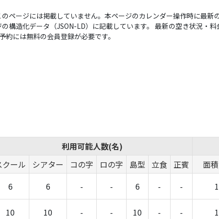
このページには掲載していません。本ページのカレンダー操作時に最新の
構造化データ（JSON-LD）に記載しています。 最新の空き状況・料金は
い。予約には無料の会員登録が必要です。
利用可能人数(名)
スクール
シアター
コの字
ロの字
島型
立食
正賓
面積(
6
6
-
-
6
-
-
1
10
10
-
-
10
-
-
1