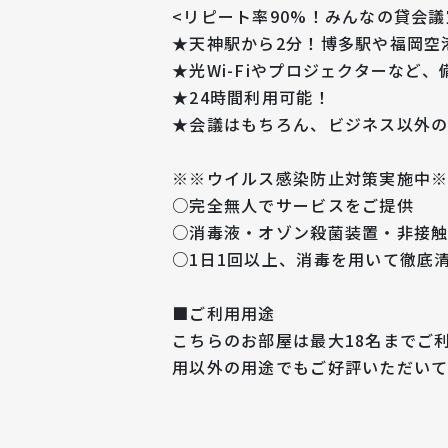
<リピート率90%！みんなの貸会議
★天神駅から2分！博多駅や福岡空
★光Wi-Fiやプロジェクターなど
★24時間利用可能！
★会議はもちろん、ビジネス以外の
※※ウイルス感染防止対策実施中
○完全無人でサービスをご提供
○消毒液・オゾン殺菌装置・非接
○1日1回以上、消毒を用いて徹底
■ご利用用途
こちらのお部屋は最大18名までご
用以外の用途でもご好評いただいて