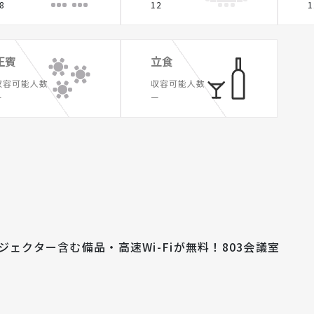
8
12
1
正賓
立食
収容可能人数
収容可能人数
ー
ー
ジェクター含む備品・高速Wi-Fiが無料！803会議室