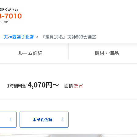
 天神西通り北店
『定員18名』天神803会議室
ルーム詳細
機材・備品
4,070円〜
1時間料金
面積
25㎡
頼
本予約依頼