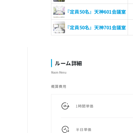
『定員50名』天神601会議室
『定員50名』天神701会議室
ルーム詳細
Room Menu
概算費用
1時間単価
半日単価