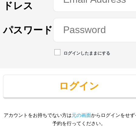
ドレス
パスワード
ログインしたままにする
アカウントをお持ちでない方は
元の画面
からログインをせず
予約を行ってください。