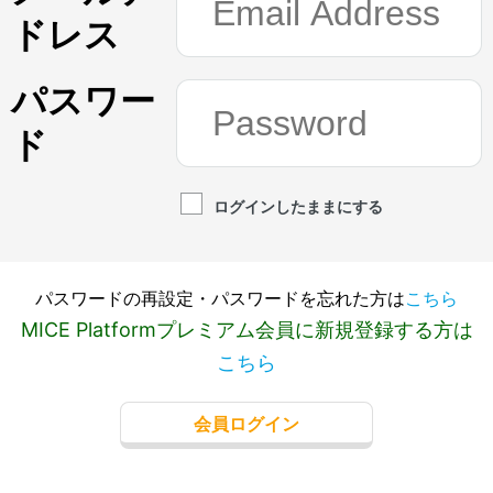
ドレス
パスワー
ド
ログインしたままにする
パスワードの再設定・パスワードを忘れた方は
こちら
MICE Platformプレミアム会員に新規登録する方は
こちら