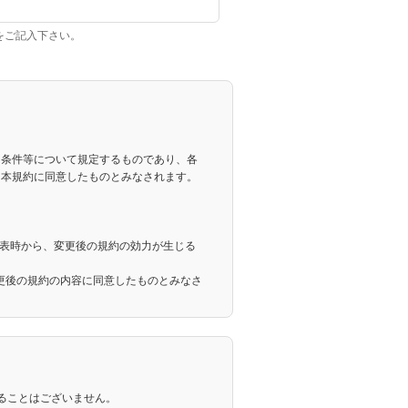
をご記入下さい。
の利用条件等について規定するものであり、各
、本規約に同意したものとみなされます。
公表時から、変更後の規約の効力が生じる
更後の規約の内容に同意したものとみなさ
をした者で、かつ、当社がそれを認めて利
ることはございません。