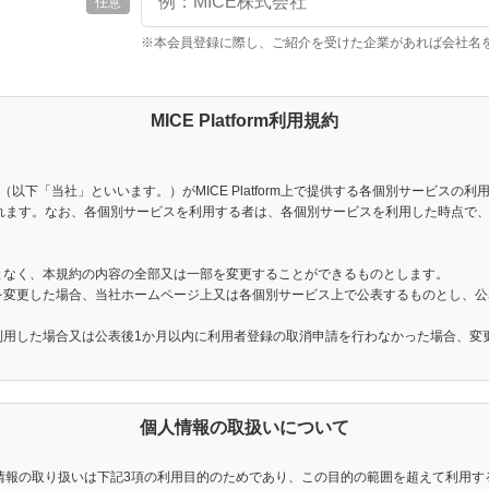
任意
※本会員登録に際し、ご紹介を受けた企業があれば会社名
MICE Platform利用規約
（以下「当社」といいます。）がMICE Platform上で提供する各個別サービス
れます。なお、各個別サービスを利用する者は、各個別サービスを利用した時点で
となく、本規約の内容の全部又は一部を変更することができるものとします。
部を変更した場合、当社ホームページ上又は各個別サービス上で公表するものとし、
を利用した場合又は公表後1か月以内に利用者登録の取消申請を行わなかった場合、変
生じた損害について、一切責任を負わないものとします。
個人情報の取扱いについて
ます。
従い、本規約及び当社が別途定める規定に同意の上、各個別サービスの利用申込み
情報の取り扱いは下記3項の利用目的のためであり、この目的の範囲を超えて利用す