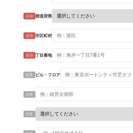
都道府県
必須
市区町村
必須
丁目番地
必須
ビル・フロア
任意
任意
任意