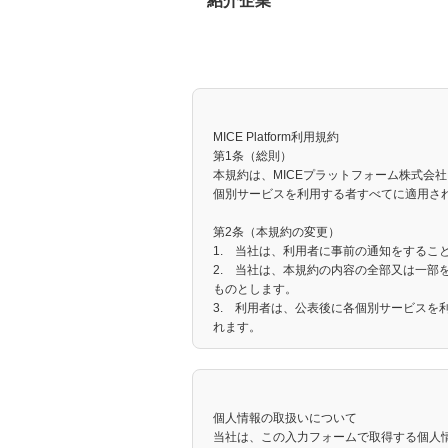
紹介企業
MICE Platform利用規約
第1条（総則）
本規約は、MICEプラットフォーム株式会社
個別サービスを利用する者すべてに適用さ
第2条（本規約の変更）
1. 当社は、利用者に事前の通知をするこ
2. 当社は、本規約の内容の全部又は一
ものとします。
3. 利用者は、公表後に各個別サービス
れます。
4. 当社は、本規約の変更により利用者に
第3条（定義）
本規約における用語の定義は次の通りとし
個人情報の取扱いについて
⑴ 「利用者」とは、当社所定の手続きに
当社は、この入力フォームで取得する個人
用者登録した者をいいます。