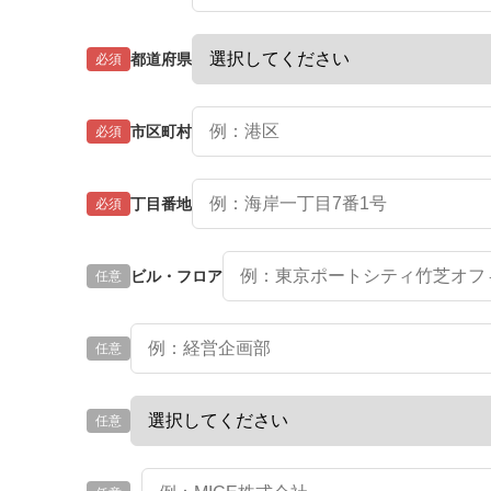
都道府県
必須
市区町村
必須
丁目番地
必須
ビル・フロア
任意
任意
任意