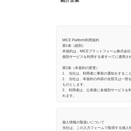
紹介企業
MICE Platform利用規約
第1条（総則）
本規約は、MICEプラットフォーム株式会社
個別サービスを利用する者すべてに適用さ
第2条（本規約の変更）
1. 当社は、利用者に事前の通知をするこ
2. 当社は、本規約の内容の全部又は一
ものとします。
3. 利用者は、公表後に各個別サービス
れます。
4. 当社は、本規約の変更により利用者に
第3条（定義）
本規約における用語の定義は次の通りとし
個人情報の取扱いについて
⑴ 「利用者」とは、当社所定の手続きに
当社は、この入力フォームで取得する個人
用者登録した者をいいます。