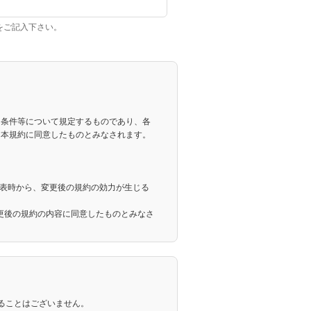
をご記入下さい。
の利用条件等について規定するものであり、各
、本規約に同意したものとみなされます。
公表時から、変更後の規約の効力が生じる
更後の規約の内容に同意したものとみなさ
をした者で、かつ、当社がそれを認めて利
ることはございません。