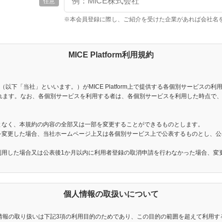
任意
※本会員登録に際し、ご紹介を受けた企業があれば会社名
MICE Platform利用規約
（以下「当社」といいます。）がMICE Platform上で提供する各個別サービス
れます。なお、各個別サービスを利用する者は、各個別サービスを利用した時点で
となく、本規約の内容の全部又は一部を変更することができるものとします。
部を変更した場合、当社ホームページ上又は各個別サービス上で公表するものとし、
を利用した場合又は公表後1か月以内に利用者登録の取消申請を行わなかった場合、変
生じた損害について、一切責任を負わないものとします。
個人情報の取扱いについて
ます。
従い、本規約及び当社が別途定める規定に同意の上、各個別サービスの利用申込み
情報の取り扱いは下記3項の利用目的のためであり、この目的の範囲を超えて利用す