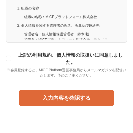
一切責任を負わないものとします。
組織の名称
第3条（定義）
組織の名称：MICEプラットフォーム株式会社
本規約における用語の定義は次の通りとします。
個人情報を関する管理者の氏名、所属及び連絡先
⑴ 「利用者」とは、当社所定の手続きに従い、本規約及び当社
が別途定める規定に同意の上、各個別サービスの利用申込みをし
管理者名：個人情報保護管理者 鈴木 毅
た者で、かつ、当社がそれを認めて利用者登録した者をいいま
役職名：MICEプラットフォーム株式会社 テクノロ
す。
ジーユニット
⑵ 「各個別サービス」とは、当社が「MICE会場マッチ」の名称
連絡先：メールアドレス：
support@mice-
で提供する会場予約サービス、「MICE Casting」の名称で提供す
上記の利用規約、個人情報の取扱いに同意しまし
platform.com
るキャスティング予約サービス、「MICE Staffing」の名称で提供
た。
個人情報の利用目的
するスタッフィング予約サービス、「MICE Joy」の名称で提供す
※会員登録すると、MICE Platform運営事務局からメールマガジンを配信い
るSaaS型イベントプロジェクト管理サービスその他当社がMICE
当社の会員登録のお客様の個人情報は、会員登録業
たします。予めご了承ください。
Platform上で提供する各種サービスをいいます。
務、MICE業務、関連するアフターサービス等で使用
⑶ 「パスワード」とは、各個別サービスの利用申込み時に利用
するため
者が設定する英数字と記号の組合せをいいます。
当社配信のメールマガジンを希望される方の個人情
⑷ 「関連契約等」とは、契約書、覚書、合意書その他名称の如
報は、メールマガジンを送信するため
入力内容を確認する
何を問わず、各個別サービスに関連して当社及び利用者との間で
締結される契約をいいます。
個人情報の第三者提供
⑸ 「ソフトバンクグループ各社」とは、ソフトバンクグループ
当社は、ご提供いただいた個人情報を下記の通り、
株式会社並びにその子会社及び関連会社をいいます。
第三者に提供いたします。
第三者に提供する目的：会場運営会社様に、利用企
第4条（利用者登録）
業情報を提供及び会場運営企業様からの業務調整を