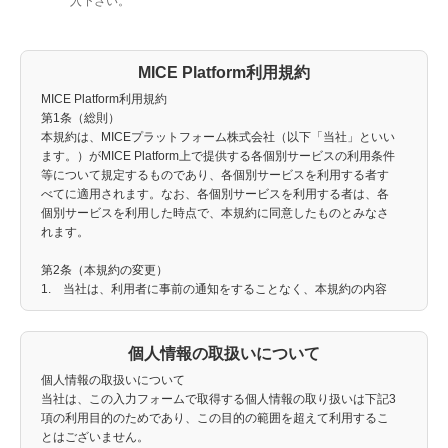
入下さい。
MICE Platform利用規約
MICE Platform利用規約
第1条（総則）
本規約は、MICEプラットフォーム株式会社（以下「当社」といい
ます。）がMICE Platform上で提供する各個別サービスの利用条件
等について規定するものであり、各個別サービスを利用する者す
べてに適用されます。なお、各個別サービスを利用する者は、各
個別サービスを利用した時点で、本規約に同意したものとみなさ
れます。
第2条（本規約の変更）
1. 当社は、利用者に事前の通知をすることなく、本規約の内容
の全部又は一部を変更することができるものとします。
2. 当社は、本規約の内容の全部又は一部を変更した場合、当社
ホームページ上又は各個別サービス上で公表するものとし、公表
個人情報の取扱いについて
時から、変更後の規約の効力が生じるものとします。
個人情報の取扱いについて
3. 利用者は、公表後に各個別サービスを利用した場合又は公表
当社は、この入力フォームで取得する個人情報の取り扱いは下記3
後1か月以内に利用者登録の取消申請を行わなかった場合、変更後
項の利用目的のためであり、この目的の範囲を超えて利用するこ
の規約の内容に同意したものとみなされます。
とはございません。
4. 当社は、本規約の変更により利用者に生じた損害について、